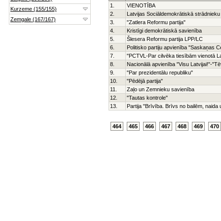
1.
VIENOTĪBA
2.
Latvijas Sociāldemokrātiskā strādnieku 
3.
"Zatlera Reformu partija"
4.
Kristīgi demokrātiskā savienība
5.
Šlesera Reformu partija LPP/LC
6.
Politisko partiju apvienība "Saskaņas C
7.
"PCTVL-Par cilvēka tiesībām vienotā La
8.
Nacionālā apvienība "Visu Latvijai!"-"
9.
"Par prezidentālu republiku"
10.
"Pēdējā partija"
11.
Zaļo un Zemnieku savienība
12.
"Tautas kontrole"
13.
Partija "Brīvība. Brīvs no bailēm, naid
464
465
466
467
468
469
470