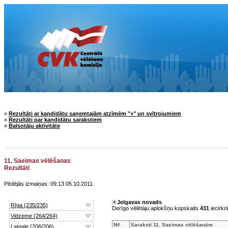
»
Rezultāti ar kandidātu saņemtajām atzīmēm "+" un svītrojumiem
»
Rezultāti par kandidātu sarakstiem
»
Balsotāju aktivitāte
11. Saeimas vēlēšanas
Rezultāti
Pēdējās izmaiņas: 09:13 05.10.2011.
Jelgavas novads
Derīgo vēlētāju aplokšņu kopskaits
431
iecirkn
N#
Saraksti 11. Saeimas vēlēšanām