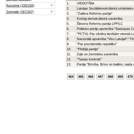
1.
VIENOTĪBA
2.
Latvijas Sociāldemokrātiskā strādnieku 
3.
"Zatlera Reformu partija"
4.
Kristīgi demokrātiskā savienība
5.
Šlesera Reformu partija LPP/LC
6.
Politisko partiju apvienība "Saskaņas C
7.
"PCTVL-Par cilvēka tiesībām vienotā La
8.
Nacionālā apvienība "Visu Latvijai!"-"
9.
"Par prezidentālu republiku"
10.
"Pēdējā partija"
11.
Zaļo un Zemnieku savienība
12.
"Tautas kontrole"
13.
Partija "Brīvība. Brīvs no bailēm, naid
464
465
466
467
468
469
470