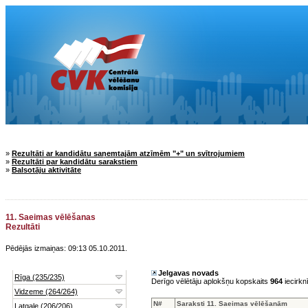
»
Rezultāti ar kandidātu saņemtajām atzīmēm "+" un svītrojumiem
»
Rezultāti par kandidātu sarakstiem
»
Balsotāju aktivitāte
11. Saeimas vēlēšanas
Rezultāti
Pēdējās izmaiņas: 09:13 05.10.2011.
Jelgavas novads
Derīgo vēlētāju aplokšņu kopskaits
964
iecirkn
N#
Saraksti 11. Saeimas vēlēšanām