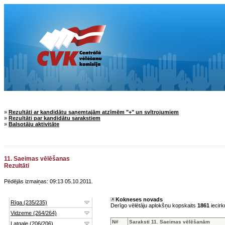
»
Rezultāti ar kandidātu saņemtajām atzīmēm "+" un svītrojumiem
»
Rezultāti par kandidātu sarakstiem
»
Balsotāju aktivitāte
11. Saeimas vēlēšanas
Rezultāti
Pēdējās izmaiņas: 09:13 05.10.2011.
Kokneses novads
Derīgo vēlētāju aplokšņu kopskaits
1861
iecirk
N#
Saraksti 11. Saeimas vēlēšanām