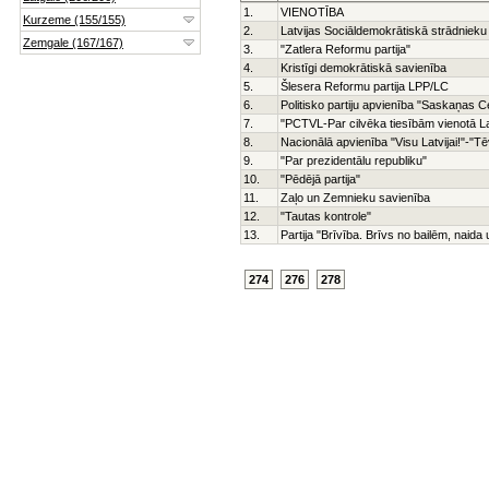
1.
VIENOTĪBA
2.
Latvijas Sociāldemokrātiskā strādnieku 
3.
"Zatlera Reformu partija"
4.
Kristīgi demokrātiskā savienība
5.
Šlesera Reformu partija LPP/LC
6.
Politisko partiju apvienība "Saskaņas C
7.
"PCTVL-Par cilvēka tiesībām vienotā La
8.
Nacionālā apvienība "Visu Latvijai!"-"
9.
"Par prezidentālu republiku"
10.
"Pēdējā partija"
11.
Zaļo un Zemnieku savienība
12.
"Tautas kontrole"
13.
Partija "Brīvība. Brīvs no bailēm, naid
274
276
278