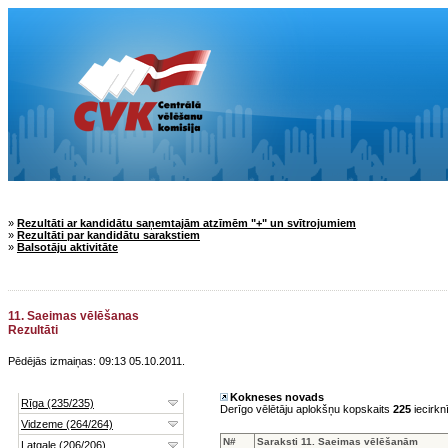
»
Rezultāti ar kandidātu saņemtajām atzīmēm "+" un svītrojumiem
»
Rezultāti par kandidātu sarakstiem
»
Balsotāju aktivitāte
11. Saeimas vēlēšanas
Rezultāti
Pēdējās izmaiņas: 09:13 05.10.2011.
Kokneses novads
Derīgo vēlētāju aplokšņu kopskaits
225
iecirkn
N#
Saraksti 11. Saeimas vēlēšanām