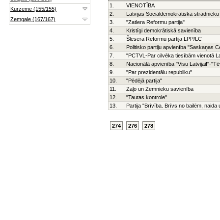
1.
VIENOTĪBA
2.
Latvijas Sociāldemokrātiskā strādnieku 
3.
"Zatlera Reformu partija"
4.
Kristīgi demokrātiskā savienība
5.
Šlesera Reformu partija LPP/LC
6.
Politisko partiju apvienība "Saskaņas C
7.
"PCTVL-Par cilvēka tiesībām vienotā La
8.
Nacionālā apvienība "Visu Latvijai!"-"
9.
"Par prezidentālu republiku"
10.
"Pēdējā partija"
11.
Zaļo un Zemnieku savienība
12.
"Tautas kontrole"
13.
Partija "Brīvība. Brīvs no bailēm, naid
274
276
278