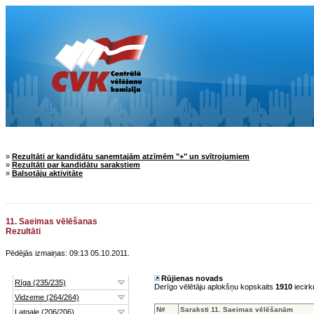
»
Rezultāti ar kandidātu saņemtajām atzīmēm "+" un svītrojumiem
»
Rezultāti par kandidātu sarakstiem
»
Balsotāju aktivitāte
11. Saeimas vēlēšanas
Rezultāti
Pēdējās izmaiņas: 09:13 05.10.2011.
Rūjienas novads
Derīgo vēlētāju aplokšņu kopskaits
1910
iecirk
N#
Saraksti 11. Saeimas vēlēšanām