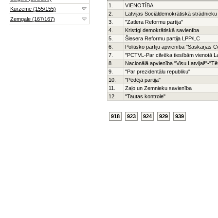
1.
VIENOTĪBA
2.
Latvijas Sociāldemokrātiskā strādnieku 
3.
"Zatlera Reformu partija"
4.
Kristīgi demokrātiskā savienība
5.
Šlesera Reformu partija LPP/LC
6.
Politisko partiju apvienība "Saskaņas C
7.
"PCTVL-Par cilvēka tiesībām vienotā La
8.
Nacionālā apvienība "Visu Latvijai!"-"
9.
"Par prezidentālu republiku"
10.
"Pēdējā partija"
11.
Zaļo un Zemnieku savienība
12.
"Tautas kontrole"
918
923
924
929
939