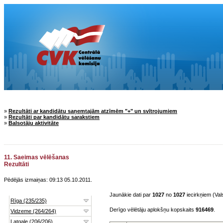
»
Rezultāti ar kandidātu saņemtajām atzīmēm "+" un svītrojumiem
»
Rezultāti par kandidātu sarakstiem
»
Balsotāju aktivitāte
11. Saeimas vēlēšanas
Rezultāti
Pēdējās izmaiņas: 09:13 05.10.2011.
Jaunākie dati par
1027
no
1027
iecirkņiem (Vals
Derīgo vēlētāju aplokšņu kopskaits
916469
.