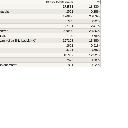
Derīgo balsu skaits
%
172563
18.83%
partija
2531
0.28%
190856
20.83%
1993
0.22%
22131
2.41%
entrs"
259930
28.36%
tvijā"
7109
0.78%
Tēvzemei un Brīvībai/LNNK"
127208
13.88%
2881
0.31%
4471
0.49%
111957
12.22%
2573
0.28%
a un dusmām"
2011
0.22%