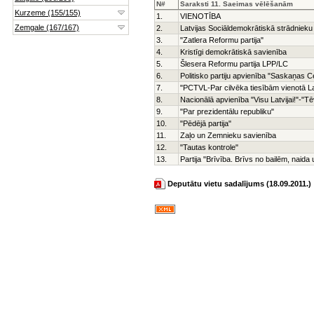
N#
Saraksti 11. Saeimas vēlēšanām
1.
VIENOTĪBA
2.
Latvijas Sociāldemokrātiskā strādnieku 
3.
"Zatlera Reformu partija"
4.
Kristīgi demokrātiskā savienība
5.
Šlesera Reformu partija LPP/LC
6.
Politisko partiju apvienība "Saskaņas C
7.
"PCTVL-Par cilvēka tiesībām vienotā La
8.
Nacionālā apvienība "Visu Latvijai!"-"
9.
"Par prezidentālu republiku"
10.
"Pēdējā partija"
11.
Zaļo un Zemnieku savienība
12.
"Tautas kontrole"
13.
Partija "Brīvība. Brīvs no bailēm, naid
Deputātu vietu sadalījums (18.09.2011.)